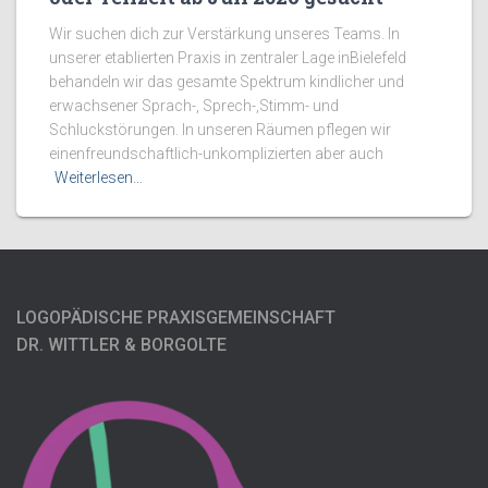
Wir suchen dich zur Verstärkung unseres Teams. In
unserer etablierten Praxis in zentraler Lage inBielefeld
behandeln wir das gesamte Spektrum kindlicher und
erwachsener Sprach-, Sprech-,Stimm- und
Schluckstörungen. In unseren Räumen pflegen wir
einenfreundschaftlich-unkomplizierten aber auch
Weiterlesen…
LOGOPÄDISCHE PRAXISGEMEINSCHAFT
DR. WITTLER & BORGOLTE