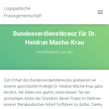
Logopädische
Praxisgemeinschaft
N
A
V
I
Bundesverdienstkreuz für Dr.
G
A
Heidrun Macha-Krau
T
I
Veröffentlicht von
am
O
N
U
M
S
C
Zum Erhalt des Bundesverdienstkreuzes gratulieren wir
H
A
unserer geschätzten Kollegin Dr. Heidrun Macha-Krau ganz
L
herzlich. Wir fühlen uns geehrt, einen kleinen Teil der
T
großartigen Arbeit der Gründerin dieser Praxis im Rahmen
E
N
unserer therapeutischen Arbeit fortführen zu dürfen. Danke,