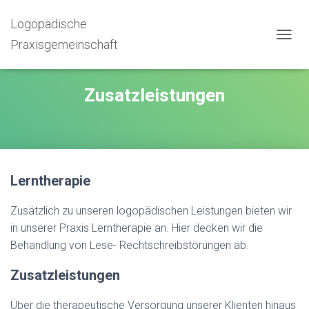
Logopädische
Praxisgemeinschaft
N
A
V
I
Zusatzleistungen
G
A
T
I
O
N
U
Lerntherapie
M
S
Zusätzlich zu unseren logopädischen Leistungen bieten wir
C
in unserer Praxis Lerntherapie an. Hier decken wir die
H
A
Behandlung von Lese- Rechtschreibstörungen ab.
L
T
Zusatzleistungen
E
N
Über die therapeutische Versorgung unserer Klienten hinaus